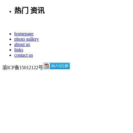
热门
资讯
homepage
photo gallery
about us
links
contact us
渝ICP备15012122号